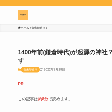
ホーム
御朱印巡り
1400年前(鎌倉時代)が起源の
す
2022年8月28日
御朱印巡り
PR
この記事は
約8分
で読めます。