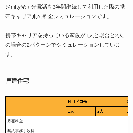
@nifty光＋光電話を3年間継続して利用した際の携
帯キャリア別の料金シミュレーションです。
携帯キャリアを持っている家族が1人と場合と2人
の場合の2パターンでシミュレーションしていま
す。
戸建住宅
NTTドコモ
So
1人
2人
1人
月額料金
契約事務手数料