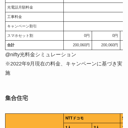
光電話月額料金
工事料金
キャンペーン割引
スマホセット割
0円
0円
合計
200,060円
200,060円
@nifty光料金シミュレーション
※2022年9月現在の料金、キャンペーンに基づき実
施
集合住宅
NTTドコモ
So
1人
2人
1人