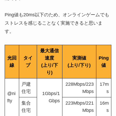
Ping値も20ms以下のため、オンラインゲームでも
ストレスを感じることなく実施できると思いま
す。
最大通信
光回
タイ
速度
実測値
Ping
線
プ
(上り/下
(上り/下り)
値
り)
戸建
228Mbps/223
17m
住宅
Mbps
s
@ni
1Gbps/1
fty
Gbps
集合
223Mbps/221
16m
住宅
Mbps
s